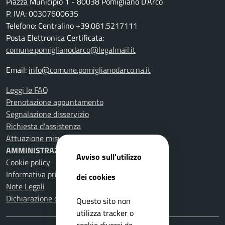
Piazza Municipio 1 - 80038 Pomigliano D'Arco
P. IVA: 00307600635
Telefono: Centralino +39.081.5217111
Posta Elettronica Certificata:
comune.pomiglianodarco@legalmail.it
Email:
info@comune.pomiglianodarco.na.it
Leggi le FAQ
Prenotazione appuntamento
Segnalazione disservizio
Richiesta d'assistenza
Attuazione misure PNRR
AMMINISTRAZIONE TRASPARENTE
Avviso sull'utilizzo
Cookie policy
Informativa privacy
dei cookies
Note Legali
Dichiarazione di accessibilità
Questo sito non
utilizza tracker o
cookie diversi da