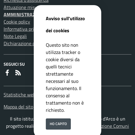
Richiesta d'assistenza
Attuazione misure PNRR
AMMINISTRAZIONE TRASPARENTE
Avviso sull'utilizzo
Cookie policy
Informativa privacy
dei cookies
Note Legali
Dichiarazione di accessibilità
Questo sito non
utilizza tracker o
cookie diversi da
SEGUICI SU
quelli tecnici
Faceboook
RSS
strettamente
necessari al suo
funzionamento. Il
Statistiche web
consenso al
trattamento non è
Mappa del sito
richiesto.
Il sito istituzionale del Comune di Pomigliano d'Arco è un
HO CAPITO
progetto realizzato da
ISWEB S.p.A.
con la
Soluzione Comuni
PNRR