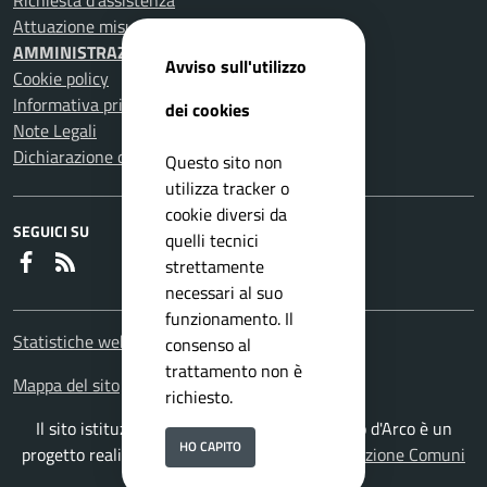
Richiesta d'assistenza
Attuazione misure PNRR
AMMINISTRAZIONE TRASPARENTE
Avviso sull'utilizzo
Cookie policy
Informativa privacy
dei cookies
Note Legali
Dichiarazione di accessibilità
Questo sito non
utilizza tracker o
cookie diversi da
SEGUICI SU
quelli tecnici
Faceboook
RSS
strettamente
necessari al suo
funzionamento. Il
Statistiche web
consenso al
trattamento non è
Mappa del sito
richiesto.
Il sito istituzionale del Comune di Pomigliano d'Arco è un
HO CAPITO
progetto realizzato da
ISWEB S.p.A.
con la
Soluzione Comuni
PNRR