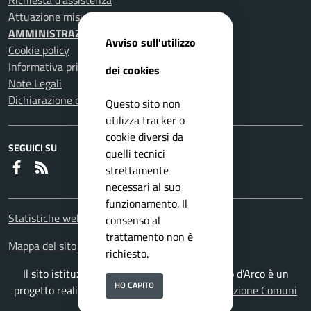
Richiesta d'assistenza
Attuazione misure PNRR
AMMINISTRAZIONE TRASPARENTE
Avviso sull'utilizzo
Cookie policy
Informativa privacy
dei cookies
Note Legali
Dichiarazione di accessibilità
Questo sito non
utilizza tracker o
cookie diversi da
SEGUICI SU
quelli tecnici
Faceboook
RSS
strettamente
necessari al suo
funzionamento. Il
Statistiche web
consenso al
trattamento non è
Mappa del sito
richiesto.
Il sito istituzionale del Comune di Pomigliano d'Arco è un
HO CAPITO
progetto realizzato da
ISWEB S.p.A.
con la
Soluzione Comuni
PNRR