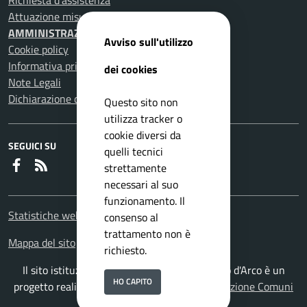
Richiesta d'assistenza
Attuazione misure PNRR
AMMINISTRAZIONE TRASPARENTE
Avviso sull'utilizzo
Cookie policy
Informativa privacy
dei cookies
Note Legali
Dichiarazione di accessibilità
Questo sito non
utilizza tracker o
cookie diversi da
SEGUICI SU
quelli tecnici
Faceboook
RSS
strettamente
necessari al suo
funzionamento. Il
Statistiche web
consenso al
trattamento non è
Mappa del sito
richiesto.
Il sito istituzionale del Comune di Pomigliano d'Arco è un
HO CAPITO
progetto realizzato da
ISWEB S.p.A.
con la
Soluzione Comuni
PNRR