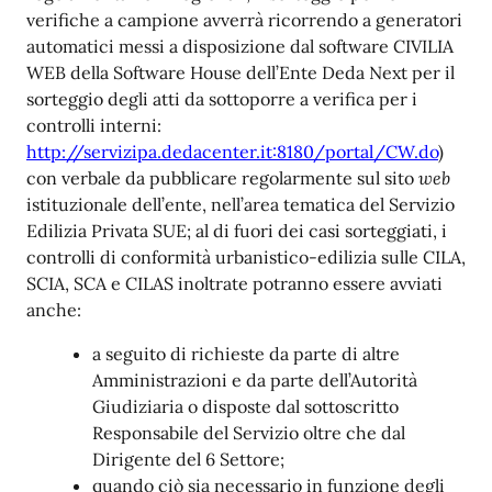
verifiche a campione avverrà ricorrendo a generatori
automatici messi a disposizione dal software CIVILIA
WEB della Software House dell’Ente Deda Next per il
sorteggio degli atti da sottoporre a verifica per i
controlli interni:
http://servizipa.dedacenter.it:8180/portal/CW.do
)
con verbale da pubblicare regolarmente sul sito
web
istituzionale dell’ente, nell’area tematica del Servizio
Edilizia Privata SUE; al di fuori dei casi sorteggiati, i
controlli di conformità urbanistico-edilizia sulle CILA,
SCIA, SCA e CILAS inoltrate potranno essere avviati
anche:
a
s
egui
t
o di r
i
c
hie
st
e da par
t
e di
a
l
t
re
A
m
mini
st
ra
z
ioni e da par
t
e de
l
l’Au
t
ori
t
à
G
iudi
z
iaria o di
s
po
st
e dal
s
o
t
t
o
sc
ri
tt
o
Responsabile del Servizio oltre che dal
D
i
rigen
t
e del 6 Settore;
quando
c
iò
s
ia ne
c
e
ss
ario in
f
un
z
ione degli