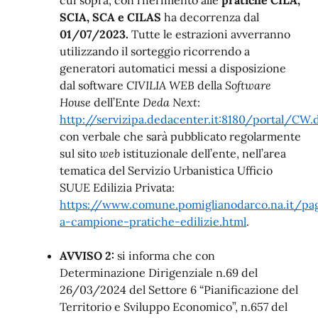
cui sopra, con riferimento alle
p
r
at
i
che C
I
LA,
SCIA, SCA e CILAS
ha decorrenza dal
01/07/
2
023.
Tutte le estrazioni avverranno
utilizzando
il sorteggio ricorrendo a
generatori automatici messi a disposizione
dal software
CIVILIA WEB
della
Software
House
dell’Ente
Deda Next
:
http://servizipa.dedacenter.it:8180/portal/CW.
con verbale che sarà pubblicato regolarmente
sul sito
web
istituzionale dell’ente, nell’area
tematica del Servizio Urbanistica Ufficio
SUUE Edilizia Privata:
https://www.comune.pomiglianodarco.na.it/pag
a-campione-pratiche-edilizie.html
.
AVVISO 2:
si informa che
con
Determinazione Dirigenziale n.69 del
26/03/2024 del Settore 6 “Pianificazione del
Territorio e Sviluppo Economico”, n.657 del