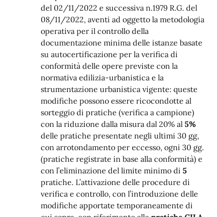
del 02/11/2022 e successiva n.1979 R.G. del
08/11/2022, aventi ad oggetto la metodologia
operativa per il controllo della
do
c
umen
t
a
z
ione mi
n
ima de
l
le i
st
an
z
e ba
s
a
t
e
s
u au
t
o
c
er
t
i
f
c
a
z
ione
per
la verifica di
conformità delle opere previste con la
normativa edilizia-urbanistica e la
strumentazione urbanistica vigente
:
queste
modifiche possono essere ricocondotte al
sorteggio di pratiche (verifica a campione)
con la riduzione dalla misura dal 20% al
5%
delle pratiche presentate negli ultimi 30 gg,
con arrotondamento per eccesso, ogni 30 gg.
(pratiche registrate in base alla conformità) e
con l’eliminazione del limite minimo di
5
pratiche.
L’attivazione delle procedure di
verifica e controllo, con l’introduzione delle
modifiche apportate temporaneamente di