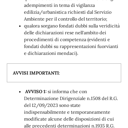
adempimen
t
i in
t
ema
d
i
v
ig
i
lan
z
a
ed
i
li
z
ia
/
urbani
st
i
c
a richiesti dal Servizio
Ambiente per il controllo del territorio;
qualora
s
organo
f
ond
a
t
i dubbi
s
ulla
ve
ridi
c
i
t
à
delle di
c
hiara
z
ioni re
s
e nell'am
b
i
t
o dei
pro
c
edimen
t
i di
c
ompe
t
en
z
a
(
e
v
iden
t
i e
f
ond
a
t
i dubbi
s
u rappre
s
en
t
a
z
ioni
f
uor
v
ian
t
i
e di
c
hi
a
ra
z
ioni menda
c
i).
AVVISI IMPORTANTI
:
AVVISO 1:
si informa che con
Determinazione Dirigenziale n.1508 del R.G.
del 12/09/2023 sono state
indispensabilmente e temporaneamente
modificate alcune delle disposizioni di cui
alle precedenti determinazioni n.1935 R.G.