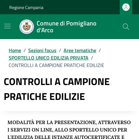
Regione Campania
Comune di Pomigliano
d'Arco
Home
/
Sezioni focus
/
Aree tematiche
/
SPORTELLO UNICO EDILIZIA PRIVATA
/
CONTROLLI A CAMPIONE PRATICHE EDILIZIE
CONTROLLI A CAMPIONE
PRATICHE EDILIZIE
MODA
LI
TÀ PER
L
A P
R
ESENTA
ZI
ONE, ATTRAVERSO
I SERVIZI ON LINE, A
LL
O
S
PO
R
TE
LL
O UN
I
CO PER
L'
E
D
I
L
I
Z
I
A DE
LL
E
I
STAN
Z
E A
U
TOCERT
I
F
I
CATE E