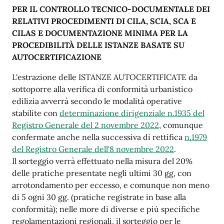
PER
I
L CO
N
TRO
LL
O TECN
I
CO-DOCU
M
ENTA
L
E DEI
RE
L
AT
I
VI P
R
OCED
IM
ENTI
DI
C
I
LA, SCIA, SCA E
CILAS E DOCU
M
ENTA
ZI
ONE
MI
N
I
M
A PER
L
A
P
R
OCED
I
B
I
LI
TÀ DE
LL
E
I
STAN
Z
E BASATE SU
AUTOCERT
I
F
I
CA
ZI
O
N
E
L'estrazione delle ISTANZE AUTOCERTIFICATE da
sottoporre alla verifica di conformità urbanistico
edilizia avverrà secondo le modalità operative
stabilite con
determinazione dirigenziale n.1935 del
Registro Generale del 2 novembre 2022
, comunque
confermate anche nella successiva di rettifica
n.1979
del Registro Generale dell'8 novembre 2022
.
Il sorteggio verrà effettuato
nella misura del 20%
delle pratiche presentate negli ultimi 30 gg, con
arrotondamento per eccesso, e comunque non meno
di 5 ogni 30 gg. (pratiche registrate in base alla
conformità); nelle more di diverse e più specifiche
regolamentazioni regionali, il sorteggio per le