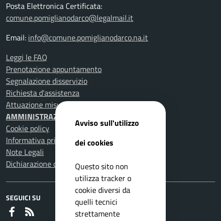
Posta Elettronica Certificata:
comune.pomiglianodarco@legalmail.it
Email:
info@comune.pomiglianodarco.na.it
Leggi le FAQ
Prenotazione appuntamento
Segnalazione disservizio
Richiesta d'assistenza
Attuazione misure PNRR
AMMINISTRAZIONE TRASPARENTE
Avviso sull'utilizzo
Cookie policy
Informativa privacy
dei cookies
Note Legali
Dichiarazione di accessibilità
Questo sito non
utilizza tracker o
cookie diversi da
SEGUICI SU
quelli tecnici
Faceboook
RSS
strettamente