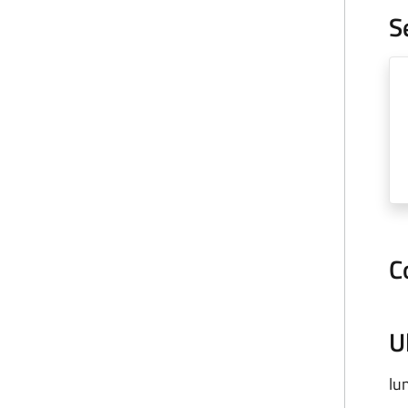
S
C
U
lu