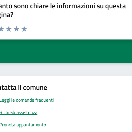
nto sono chiare le informazioni su questa
gina?
da 1 a 5 stelle la pagina
a 1 stelle su 5
aluta 2 stelle su 5
Valuta 3 stelle su 5
Valuta 4 stelle su 5
Valuta 5 stelle su 5
tatta il comune
Leggi le domande frequenti
Richiedi assistenza
Prenota appuntamento