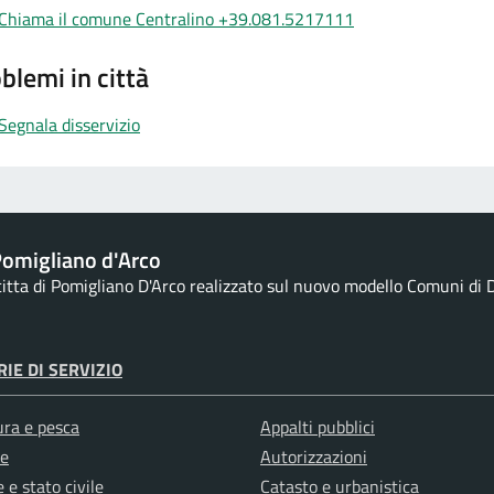
Chiama il comune Centralino +39.081.5217111
blemi in città
Segnala disservizio
omigliano d'Arco
 citta di Pomigliano D'Arco realizzato sul nuovo modello Comuni di D
IE DI SERVIZIO
ura e pesca
Appalti pubblici
e
Autorizzazioni
 e stato civile
Catasto e urbanistica