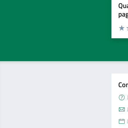
Qua
pa
Valuta 
Valut
V
Con