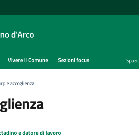
no d'Arco
Vivere il Comune
Sezioni focus
Spazi
urp e accoglienza
oglienza
ittadino e datore di lavoro