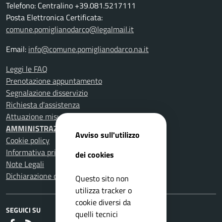
Telefono: Centralino +39.081.5217111
Posta Elettronica Certificata:
comune.pomiglianodarco@legalmail.it
Email:
info@comune.pomiglianodarco.na.it
Leggi le FAQ
Prenotazione appuntamento
Segnalazione disservizio
Richiesta d'assistenza
Attuazione misure PNRR
AMMINISTRAZIONE TRASPARENTE
Avviso sull'utilizzo
Cookie policy
Informativa privacy
dei cookies
Note Legali
Dichiarazione di accessibilità
Questo sito non
utilizza tracker o
cookie diversi da
SEGUICI SU
quelli tecnici