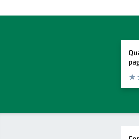
Qua
pa
Valuta 
Valut
V
Con