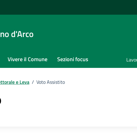
no d'Arco
Vivere il Comune
Sezioni focus
Lavo
ettorale e Leva
/
Voto Assistito
o