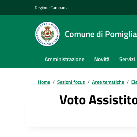
Regione Campania
Comune di Pomiglia
Amministrazione
Novità
Servizi
Home
/
Sezioni focus
/
Aree tematiche
/
El
Voto Assistit