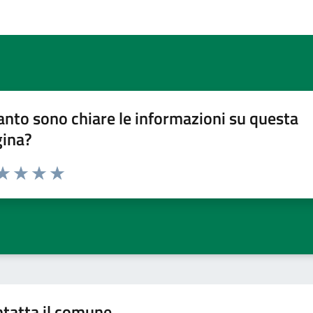
nto sono chiare le informazioni su questa
gina?
da 1 a 5 stelle la pagina
a 1 stelle su 5
aluta 2 stelle su 5
Valuta 3 stelle su 5
Valuta 4 stelle su 5
Valuta 5 stelle su 5
tatta il comune