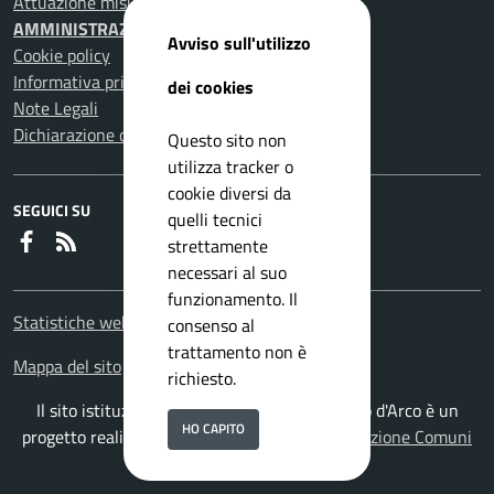
Attuazione misure PNRR
AMMINISTRAZIONE TRASPARENTE
Avviso sull'utilizzo
Cookie policy
Informativa privacy
dei cookies
Note Legali
Dichiarazione di accessibilità
Questo sito non
utilizza tracker o
cookie diversi da
SEGUICI SU
quelli tecnici
Faceboook
RSS
strettamente
necessari al suo
funzionamento. Il
Statistiche web
consenso al
trattamento non è
Mappa del sito
richiesto.
Il sito istituzionale del Comune di Pomigliano d'Arco è un
HO CAPITO
progetto realizzato da
ISWEB S.p.A.
con la
Soluzione Comuni
PNRR