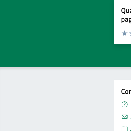
Qua
pa
Valuta 
Valut
V
Con