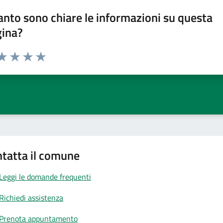
nto sono chiare le informazioni su questa
gina?
da 1 a 5 stelle la pagina
a 1 stelle su 5
aluta 2 stelle su 5
Valuta 3 stelle su 5
Valuta 4 stelle su 5
Valuta 5 stelle su 5
tatta il comune
Leggi le domande frequenti
Richiedi assistenza
Prenota appuntamento