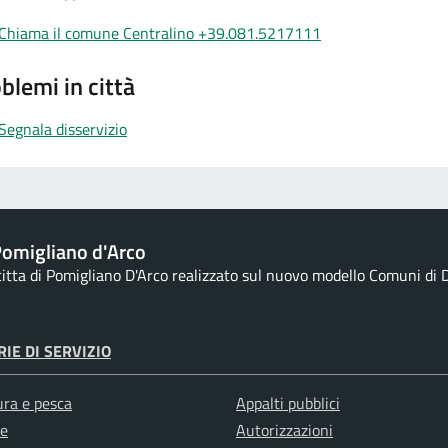
Chiama il comune Centralino +39.081.5217111
blemi in città
Segnala disservizio
omigliano d'Arco
 citta di Pomigliano D'Arco realizzato sul nuovo modello Comuni di D
IE DI SERVIZIO
ura e pesca
Appalti pubblici
e
Autorizzazioni