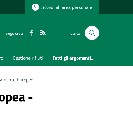
Accedi all'area personale
Faceboook
RSS
Seguici su
Cerca
ro
Gestione rifiuti
Tutti gli argomenti...
arlamento Europeo
ropea -