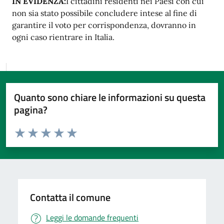
IN EVIDENZA:
I cittadini residenti nei Paesi con cui
non sia stato possibile concludere intese al fine di
garantire il voto per corrispondenza, dovranno in
ogni caso rientrare in Italia.
Quanto sono chiare le informazioni su questa
pagina?
Valuta da 1 a 5 stelle la pagina
Valuta 1 stelle su 5
Valuta 2 stelle su 5
Valuta 3 stelle su 5
Valuta 4 stelle su 5
Valuta 5 stelle su 5
Contatta il comune
Leggi le domande frequenti