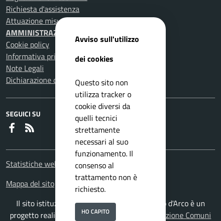
Richiesta d'assistenza
Attuazione misure PNRR
AMMINISTRAZIONE TRASPARENTE
Avviso sull'utilizzo
Cookie policy
Informativa privacy
dei cookies
Note Legali
Dichiarazione di accessibilità
Questo sito non
utilizza tracker o
cookie diversi da
SEGUICI SU
quelli tecnici
Faceboook
RSS
strettamente
necessari al suo
funzionamento. Il
Statistiche web
consenso al
trattamento non è
Mappa del sito
richiesto.
Il sito istituzionale del Comune di Pomigliano d'Arco è un
HO CAPITO
progetto realizzato da
ISWEB S.p.A.
con la
Soluzione Comuni