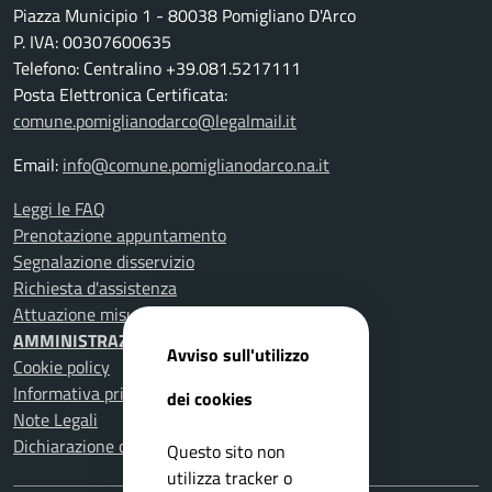
Piazza Municipio 1 - 80038 Pomigliano D'Arco
P. IVA: 00307600635
Telefono: Centralino +39.081.5217111
Posta Elettronica Certificata:
comune.pomiglianodarco@legalmail.it
Email:
info@comune.pomiglianodarco.na.it
Leggi le FAQ
Prenotazione appuntamento
Segnalazione disservizio
Richiesta d'assistenza
Attuazione misure PNRR
AMMINISTRAZIONE TRASPARENTE
Avviso sull'utilizzo
Cookie policy
Informativa privacy
dei cookies
Note Legali
Dichiarazione di accessibilità
Questo sito non
utilizza tracker o