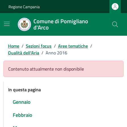
Regione Campania
Comune di Pomigliano
d'Arco
Home
/
Sezioni focus
/
Aree tematiche
/
Qualità dell'Aria
/
Anno 2016
Contenuto attualmente non disponibile
In questa pagina
Gennaio
Febbraio