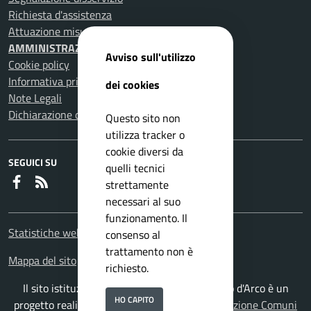
Richiesta d'assistenza
Attuazione misure PNRR
AMMINISTRAZIONE TRASPARENTE
Avviso sull'utilizzo
Cookie policy
Informativa privacy
dei cookies
Note Legali
Dichiarazione di accessibilità
Questo sito non
utilizza tracker o
cookie diversi da
SEGUICI SU
quelli tecnici
Faceboook
RSS
strettamente
necessari al suo
funzionamento. Il
Statistiche web
consenso al
trattamento non è
Mappa del sito
richiesto.
Il sito istituzionale del Comune di Pomigliano d'Arco è un
HO CAPITO
progetto realizzato da
ISWEB S.p.A.
con la
Soluzione Comuni