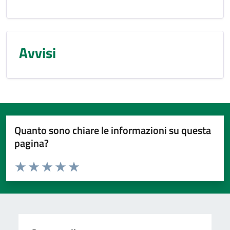
Avvisi
Quanto sono chiare le informazioni su questa
pagina?
Valuta da 1 a 5 stelle la pagina
Valuta 1 stelle su 5
Valuta 2 stelle su 5
Valuta 3 stelle su 5
Valuta 4 stelle su 5
Valuta 5 stelle su 5