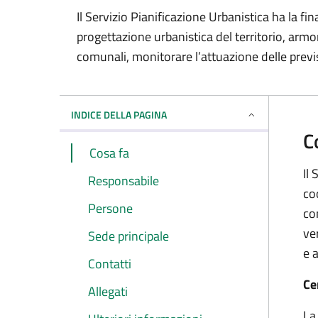
Il Servizio Pianificazione Urbanistica ha la fin
progettazione urbanistica del territorio, arm
comunali, monitorare l’attuazione delle previ
INDICE DELLA PAGINA
C
Cosa fa
Il
Responsabile
co
Persone
co
ver
Sede principale
e 
Contatti
Ce
Allegati
La