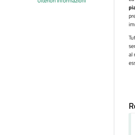
Ulteriori informazioni
pi
pr
im
Tu
se
al
es
R