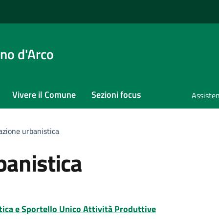
no d'Arco
Vivere il Comune
Sezioni focus
Assisten
cazione urbanistica
banistica
tica e Sportello Unico Attività Produttive