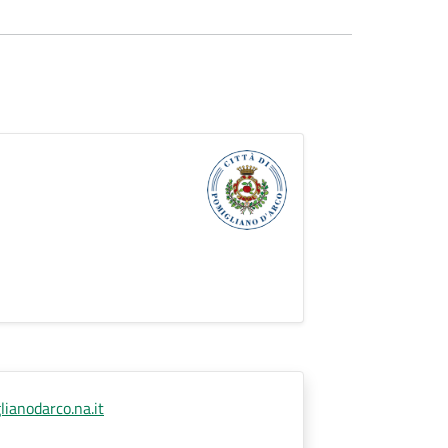
ianodarco.na.it