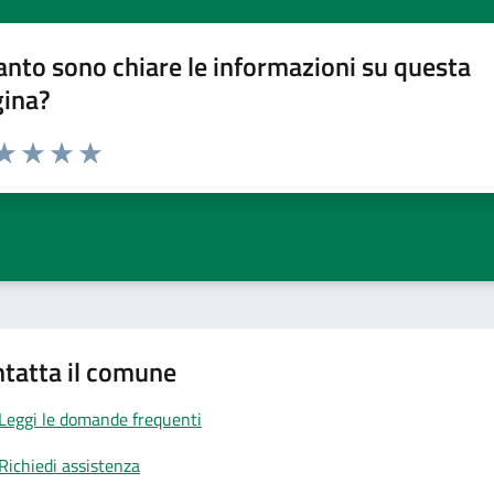
nto sono chiare le informazioni su questa
gina?
da 1 a 5 stelle la pagina
a 1 stelle su 5
aluta 2 stelle su 5
Valuta 3 stelle su 5
Valuta 4 stelle su 5
Valuta 5 stelle su 5
tatta il comune
Leggi le domande frequenti
Richiedi assistenza