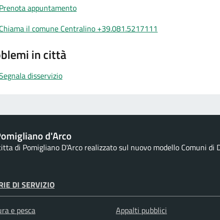
Prenota appuntamento
Chiama il comune Centralino +39.081.5217111
blemi in città
Segnala disservizio
omigliano d'Arco
 citta di Pomigliano D'Arco realizzato sul nuovo modello Comuni di D
IE DI SERVIZIO
ura e pesca
Appalti pubblici