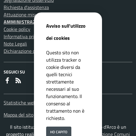
Segnalazione disservizio
Richiesta d'assistenza
Attuazione misure PNRR
AMMINISTRAZIONE TRASPARENTE
Avviso sull'utilizzo
Cookie policy
Informativa privacy
dei cookies
Note Legali
Dichiarazione di accessibilità
Questo sito non
utilizza tracker o
cookie diversi da
SEGUICI SU
quelli tecnici
Faceboook
RSS
strettamente
necessari al suo
funzionamento. Il
Statistiche web
consenso al
trattamento non è
Mappa del sito
richiesto.
Il sito istituzionale del Comune di Pomigliano d'Arco è un
HO CAPITO
progetto realizzato da
ISWEB S.p.A.
con la
Soluzione Comuni