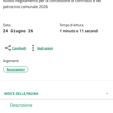
Dettagli della notizia
Nuovo Regolamento per la concessione di contributi e del
patrocinio comunale 2026
Data:
Tempo di lettura:
1 minuto e 11 secondi
24 Giugno 26
Condividi
Vedi azioni
Argomenti
Associazioni
INDICE DELLA PAGINA
Descrizione