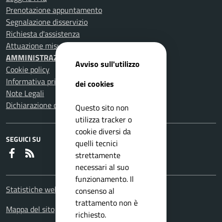
Prenotazione appuntamento
Segnalazione disservizio
Richiesta d'assistenza
Attuazione misure PNRR
AMMINISTRAZIONE TRASPARENTE
Avviso sull'utilizzo
Cookie policy
Informativa privacy
dei cookies
Note Legali
Dichiarazione di accessibilità
Questo sito non
utilizza tracker o
cookie diversi da
SEGUICI SU
quelli tecnici
Faceboook
RSS
strettamente
necessari al suo
funzionamento. Il
Statistiche web
consenso al
trattamento non è
Mappa del sito
richiesto.