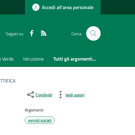
Accedi all'area personale
Faceboook
RSS
Seguici su
Cerca
o Verde
Istruzione
Tutti gli argomenti...
TTIFICA
Condividi
Vedi azioni
Argomenti
servizi sociali