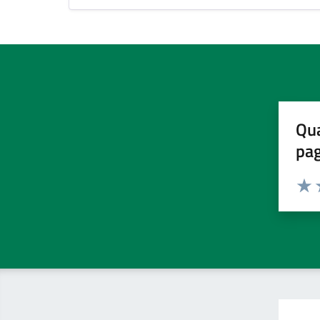
Qua
pa
Valuta 
Valut
V