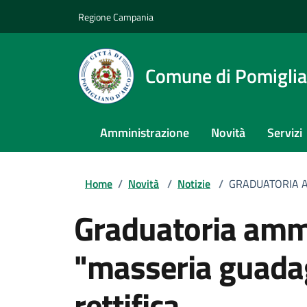
Regione Campania
Comune di Pomiglia
Amministrazione
Novità
Servizi
Home
/
Novità
/
Notizie
/
GRADUATORIA A
graduatoria ammessi asilo nido
"masseria guada
rettifica