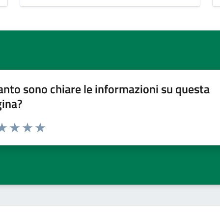
nto sono chiare le informazioni su questa
gina?
da 1 a 5 stelle la pagina
a 1 stelle su 5
aluta 2 stelle su 5
Valuta 3 stelle su 5
Valuta 4 stelle su 5
Valuta 5 stelle su 5