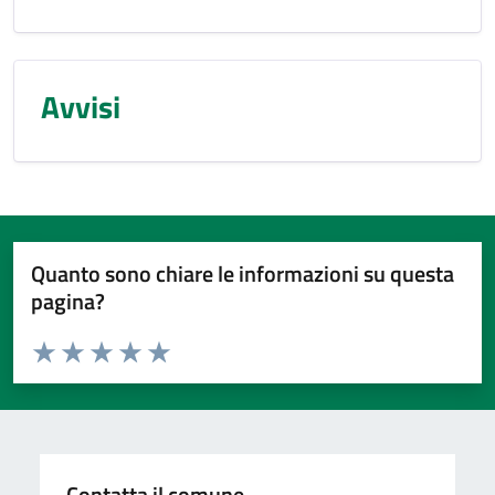
Avvisi
Quanto sono chiare le informazioni su questa
pagina?
Valuta da 1 a 5 stelle la pagina
Valuta 1 stelle su 5
Valuta 2 stelle su 5
Valuta 3 stelle su 5
Valuta 4 stelle su 5
Valuta 5 stelle su 5
Contatta il comune