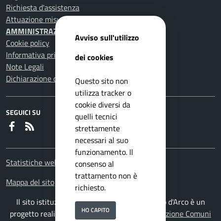
Richiesta d'assistenza
Attuazione misure PNRR
AMMINISTRAZIONE TRASPARENTE
Avviso sull'utilizzo
Cookie policy
Informativa privacy
dei cookies
Note Legali
Dichiarazione di accessibilità
Questo sito non
utilizza tracker o
cookie diversi da
SEGUICI SU
quelli tecnici
Faceboook
RSS
strettamente
necessari al suo
funzionamento. Il
Statistiche web
consenso al
trattamento non è
Mappa del sito
richiesto.
Il sito istituzionale del Comune di Pomigliano d'Arco è un
HO CAPITO
progetto realizzato da
ISWEB S.p.A.
con la
Soluzione Comuni