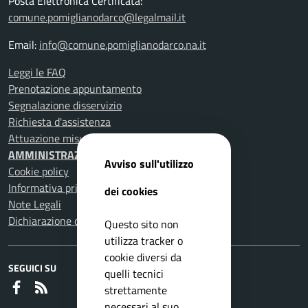
Posta Elettronica Certificata:
comune.pomiglianodarco@legalmail.it
Email:
info@comune.pomiglianodarco.na.it
Leggi le FAQ
Prenotazione appuntamento
Segnalazione disservizio
Richiesta d'assistenza
Attuazione misure PNRR
AMMINISTRAZIONE TRASPARENTE
Avviso sull'utilizzo
Cookie policy
Informativa privacy
dei cookies
Note Legali
Dichiarazione di accessibilità
Questo sito non
utilizza tracker o
cookie diversi da
SEGUICI SU
quelli tecnici
Faceboook
RSS
strettamente
necessari al suo