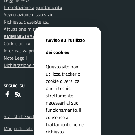
Leggi le FAQ
Prenotazione appuntamento
Segnalazione disservizio
Richiesta d'assistenza
Attuazione misure PNRR
AMMINISTRAZIONE TRASPARENTE
Avviso sull'utilizzo
Cookie policy
Informativa privacy
dei cookies
Note Legali
Dichiarazione di accessibilità
Questo sito non
utilizza tracker o
cookie diversi da
SEGUICI SU
quelli tecnici
Faceboook
RSS
strettamente
necessari al suo
funzionamento. Il
Statistiche web
consenso al
trattamento non è
Mappa del sito
richiesto.