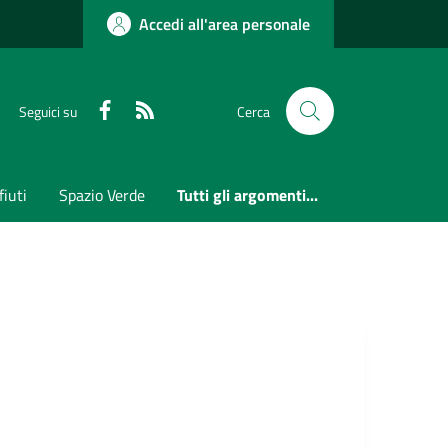
Accedi all'area personale
Faceboook
RSS
Seguici su
Cerca
fiuti
Spazio Verde
Tutti gli argomenti...