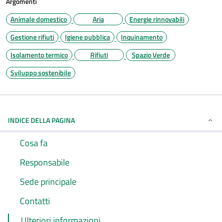
Argomenti
Animale domestico
Aria
Energie rinnovabili
Gestione rifiuti
Igiene pubblica
Inquinamento
Isolamento termico
Rifiuti
Spazio Verde
Sviluppo sostenibile
INDICE DELLA PAGINA
Cosa fa
Responsabile
Sede principale
Contatti
Ulteriori informazioni