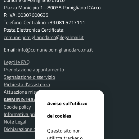
Comune di Pomigliano d'Arco
Piazza Municipio 1 - 80038 Pomigliano D'Arco
P. IVA: 00307600635
Telefono: Centralino +39.081.5217111
Posta Elettronica Certificata:
comune.pomiglianodarco@legalmail.it
Email:
info@comune.pomiglianodarco.na.it
Leggi le FAQ
Prenotazione appuntamento
Segnalazione disservizio
Richiesta d'assistenza
Attuazione misure PNRR
AMMINISTRAZIONE TRASPARENTE
Avviso sull'utilizzo
Cookie policy
Informativa privacy
dei cookies
Note Legali
Dichiarazione di accessibilità
Questo sito non
utilizza tracker o