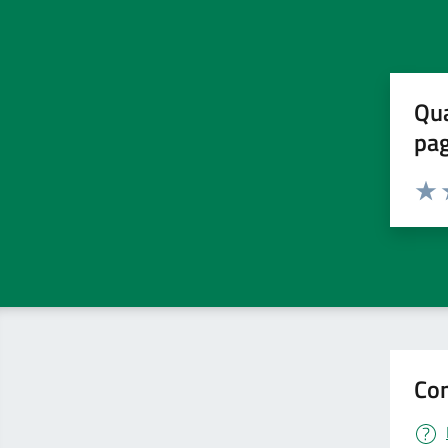
Qua
pa
Valuta 
Valut
V
Con