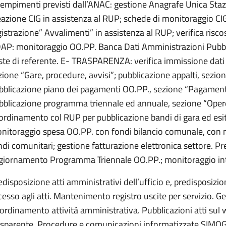
empimenti previsti dall’ANAC: gestione Anagrafe Unica Sta
eazione CIG in assistenza al RUP; schede di monitoraggio CIG
gistrazione” Avvalimenti” in assistenza al RUP; verifica riscos
AP: monitoraggio OO.PP. Banca Dati Amministrazioni Pubbli
ste di referente. E- TRASPARENZA: verifica immissione dati
zione “Gare, procedure, avvisi”; pubblicazione appalti, sezion
bblicazione piano dei pagamenti OO.PP., sezione “Pagament
bblicazione programma triennale ed annuale, sezione “Oper
ordinamento col RUP per pubblicazione bandi di gara ed esit
nitoraggio spesa OO.PP. con fondi bilancio comunale, con 
ndi comunitari; gestione fatturazione elettronica settore. P
giornamento Programma Triennale OO.PP.; monitoraggio inte
edisposizione atti amministrativi dell’ufficio e, predisposizi
cesso agli atti. Mantenimento registro uscite per servizio. G
ordinamento attività amministrativa. Pubblicazioni atti sul
asparente. Procedure e comunicazioni informatizzate SIMO