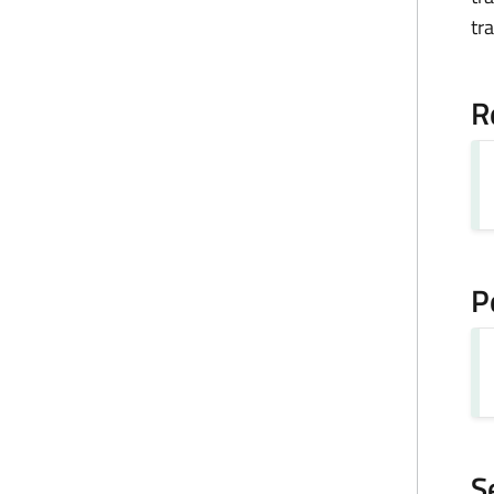
tr
R
P
S