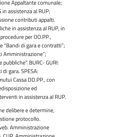
zione Appaltante comunale;
 in assistenza al RUP;
sione contributi appalti.
che in assistenza al RUP, in
 procedure per OO.PP.,
e “Bandi di gara e contratti”;
i Amministrazione”;
e pubbliche”. BURC- GURI:
i di gara. SPESA:
mutui Cassa DD.PP., con
redisposizione ed
rventi in assistenza al RUP.
one delibere e determine,
estione protocollo.
 web. Amministrazione
G, CUP. Amministrazione