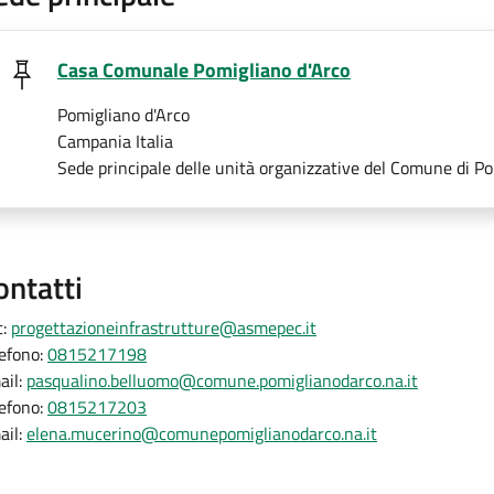
Casa Comunale Pomigliano d'Arco
Pomigliano d'Arco
Campania Italia
Sede principale delle unità organizzative del Comune di Po
ontatti
c:
progettazioneinfrastrutture@asmepec.it
lefono:
0815217198
ail:
pasqualino.belluomo@comune.pomiglianodarco.na.it
lefono:
0815217203
ail:
elena.mucerino@comunepomiglianodarco.na.it