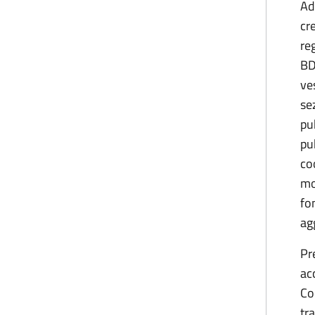
Ad
cr
re
BD
ve
se
pu
pu
co
mo
fo
ag
Pr
ac
Co
tr