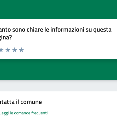
nto sono chiare le informazioni su questa
gina?
da 1 a 5 stelle la pagina
a 1 stelle su 5
aluta 2 stelle su 5
Valuta 3 stelle su 5
Valuta 4 stelle su 5
Valuta 5 stelle su 5
tatta il comune
Leggi le domande frequenti