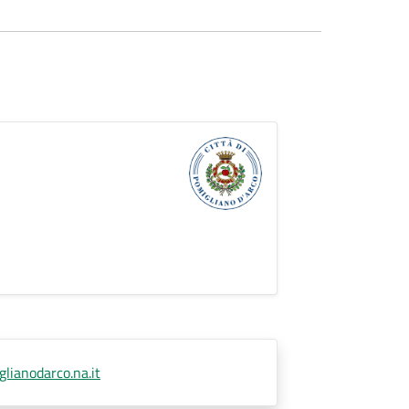
lianodarco.na.it