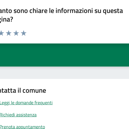
nto sono chiare le informazioni su questa
gina?
da 1 a 5 stelle la pagina
a 1 stelle su 5
aluta 2 stelle su 5
Valuta 3 stelle su 5
Valuta 4 stelle su 5
Valuta 5 stelle su 5
tatta il comune
Leggi le domande frequenti
Richiedi assistenza
Prenota appuntamento