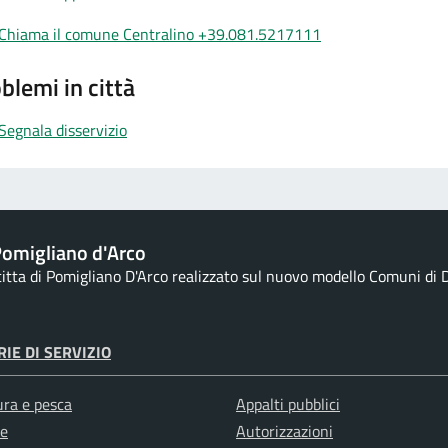
Chiama il comune Centralino +39.081.5217111
blemi in città
Segnala disservizio
omigliano d'Arco
 citta di Pomigliano D'Arco realizzato sul nuovo modello Comuni di D
IE DI SERVIZIO
ura e pesca
Appalti pubblici
e
Autorizzazioni