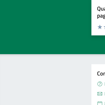
Qua
pa
Valuta 
Valut
V
Con