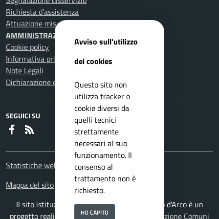
Segnalazione disservizio
Richiesta d'assistenza
Attuazione misure PNRR
AMMINISTRAZIONE TRASPARENTE
Avviso sull'utilizzo
Cookie policy
Informativa privacy
dei cookies
Note Legali
Dichiarazione di accessibilità
Questo sito non
utilizza tracker o
cookie diversi da
SEGUICI SU
quelli tecnici
Faceboook
RSS
strettamente
necessari al suo
funzionamento. Il
Statistiche web
consenso al
trattamento non è
Mappa del sito
richiesto.
Il sito istituzionale del Comune di Pomigliano d'Arco è un
HO CAPITO
progetto realizzato da
ISWEB S.p.A.
con la
Soluzione Comuni