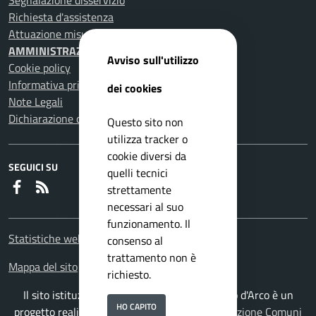
Segnalazione disservizio
Richiesta d'assistenza
Attuazione misure PNRR
AMMINISTRAZIONE TRASPARENTE
Avviso sull'utilizzo
Cookie policy
Informativa privacy
dei cookies
Note Legali
Dichiarazione di accessibilità
Questo sito non
utilizza tracker o
cookie diversi da
SEGUICI SU
quelli tecnici
Faceboook
RSS
strettamente
necessari al suo
funzionamento. Il
Statistiche web
consenso al
trattamento non è
Mappa del sito
richiesto.
Il sito istituzionale del Comune di Pomigliano d'Arco è un
HO CAPITO
progetto realizzato da
ISWEB S.p.A.
con la
Soluzione Comuni