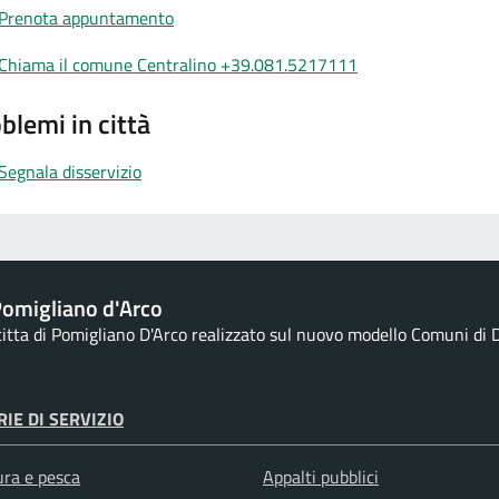
Prenota appuntamento
Chiama il comune Centralino +39.081.5217111
blemi in città
Segnala disservizio
omigliano d'Arco
 citta di Pomigliano D'Arco realizzato sul nuovo modello Comuni di D
IE DI SERVIZIO
ura e pesca
Appalti pubblici