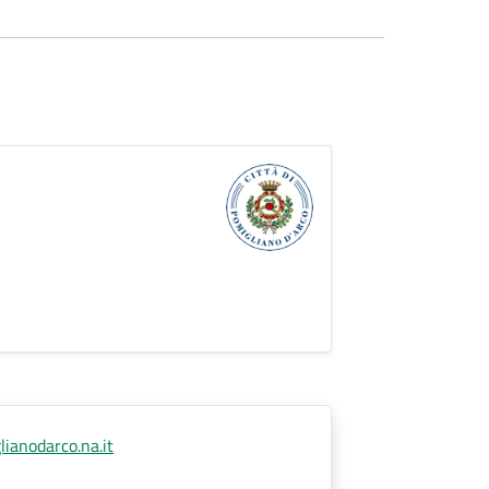
ianodarco.na.it