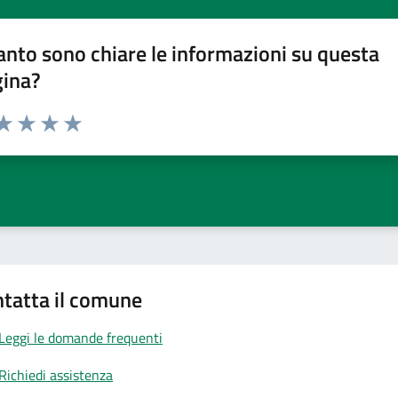
nto sono chiare le informazioni su questa
gina?
da 1 a 5 stelle la pagina
a 1 stelle su 5
aluta 2 stelle su 5
Valuta 3 stelle su 5
Valuta 4 stelle su 5
Valuta 5 stelle su 5
tatta il comune
Leggi le domande frequenti
Richiedi assistenza