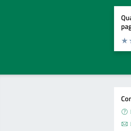
Qua
pa
Valuta 
Valut
V
Con