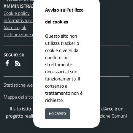
AMMINISTRAZIONE TRASPARENTE
Avviso sull'utilizzo
Cookie policy
Informativa privacy
dei cookies
Note Legali
Dichiarazione di accessibilità
Questo sito non
utilizza tracker o
cookie diversi da
SEGUICI SU
quelli tecnici
Faceboook
RSS
strettamente
necessari al suo
funzionamento. Il
Statistiche web
consenso al
trattamento non è
Mappa del sito
richiesto.
Il sito istituzionale del Comune di Pomigliano d'Arco è un
HO CAPITO
progetto realizzato da
ISWEB S.p.A.
con la
Soluzione Comuni
PNRR