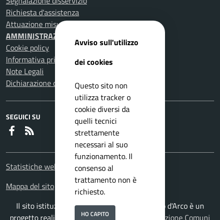
Segnalazione disservizio
Richiesta d'assistenza
Attuazione misure PNRR
AMMINISTRAZIONE TRASPARENTE
Avviso sull'utilizzo
Cookie policy
Informativa privacy
dei cookies
Note Legali
Dichiarazione di accessibilità
Questo sito non
utilizza tracker o
cookie diversi da
SEGUICI SU
quelli tecnici
Faceboook
RSS
strettamente
necessari al suo
funzionamento. Il
Statistiche web
consenso al
trattamento non è
Mappa del sito
richiesto.
Il sito istituzionale del Comune di Pomigliano d'Arco è un
HO CAPITO
progetto realizzato da
ISWEB S.p.A.
con la
Soluzione Comuni