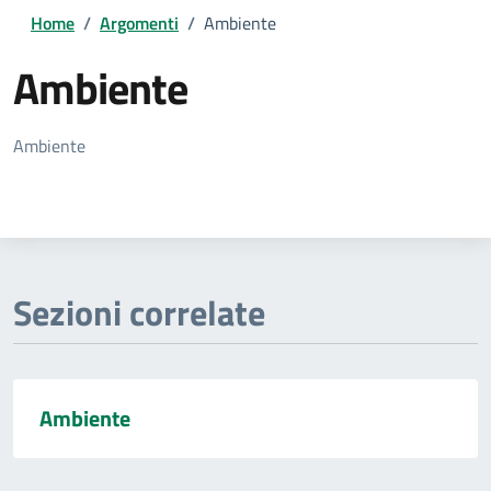
Home
/
Argomenti
/
Ambiente
Ambiente
Dettagli della notizia
Ambiente
Sezioni correlate
Ambiente